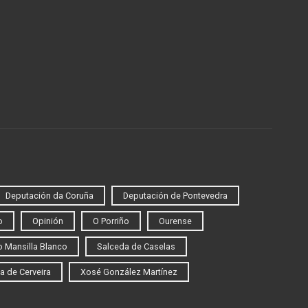
Deputación da Coruña
Deputación de Pontevedra
o
Opinión
O Porriño
Ourense
 Mansilla Blanco
Salceda de Caselas
a de Cerveira
Xosé González Martínez