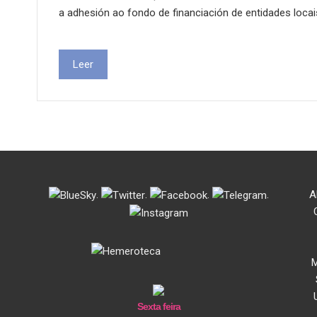
a adhesión ao fondo de financiación de entidades locai
Leer
.
.
.
.
A
M
Sexta feira