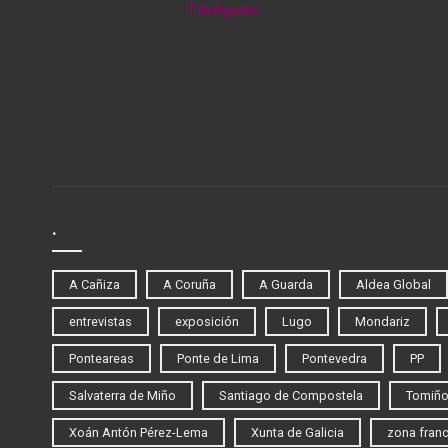
7 de Agosto
.
A Cañiza
A Coruña
A Guarda
Aldea Global
entrevistas
exposición
Lugo
Mondariz
Ponteareas
Ponte de Lima
Pontevedra
PP
Salvaterra de Miño
Santiago de Compostela
Tomiñ
Xoán Antón Pérez-Lema
Xunta de Galicia
zona fran