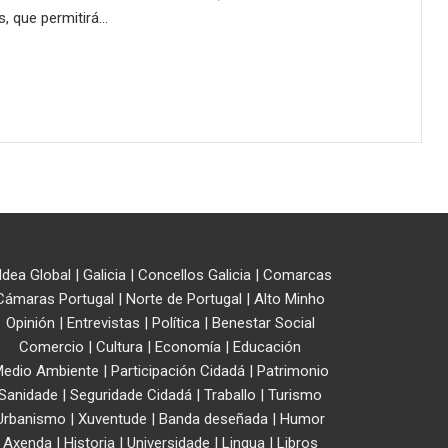
s, que permitirá…
ldea Global
|
Galicia
|
Concellos Galicia
|
Comarcas
Cámaras Portugal
|
Norte de Portugal
|
Alto Minho
Opinión
|
Entrevistas
|
Política
|
Benestar Social
Comercio
|
Cultura
|
Economía
|
Educación
edio Ambiente
|
Participación Cidadá
|
Patrimonio
Sanidade
|
Seguridade Cidadá
|
Traballo
|
Turismo
Urbanismo
|
Xuventude
|
Banda deseñada
|
Humor
Axenda
|
Historia
|
Universidade
|
Lingua
|
Libros