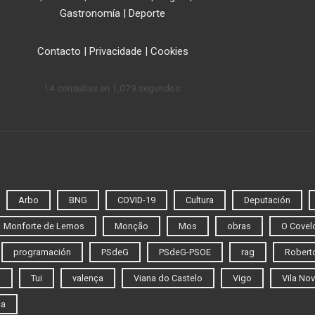
Gastronomía
|
Deporte
Contacto
|
Privacidade
|
Cookies
14 consultas en 1,079 segundos.
Arbo
BNG
COVID-19
Cultura
Deputación
Monforte de Lemos
Monção
Mos
obras
O Covel
programación
PSdeG
PSdeG-PSOE
rag
Roberto
o
Tui
valença
Viana do Castelo
Vigo
Vila Nov
ca