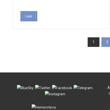
Leer
Paxinación
1
2
de
entradas
.
.
.
.
A