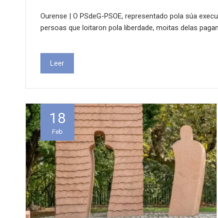
Ourense | O PSdeG-PSOE, representado pola súa executi
persoas que loitaron pola liberdade, moitas delas paga
Leer
18
Feb