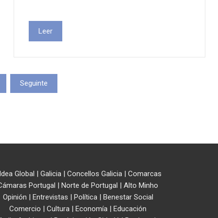
Leer
Seguinte
ldea Global
|
Galicia
|
Concellos Galicia
|
Comarcas
Cámaras Portugal
|
Norte de Portugal
|
Alto Minho
Opinión
|
Entrevistas
|
Política
|
Benestar Social
Comercio
|
Cultura
|
Economía
|
Educación