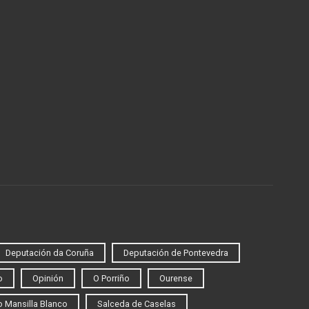
Deputación da Coruña
Deputación de Pontevedra
o
Opinión
O Porriño
Ourense
 Mansilla Blanco
Salceda de Caselas