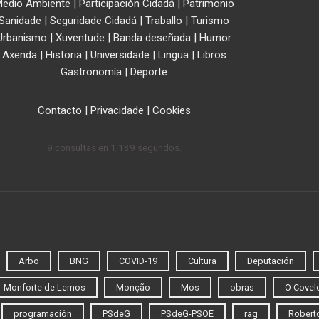
edio Ambiente
|
Participación Cidadá
|
Patrimonio
Sanidade
|
Seguridade Cidadá
|
Traballo
|
Turismo
Urbanismo
|
Xuventude
|
Banda deseñada
|
Humor
Axenda
|
Historia
|
Universidade
|
Lingua
|
Libros
Gastronomía
|
Deporte
Contacto
|
Privacidade
|
Cookies
9 consultas en 1,139 segundos.
Arbo
BNG
COVID-19
Cultura
Deputación
Monforte de Lemos
Monção
Mos
obras
O Covel
programación
PSdeG
PSdeG-PSOE
rag
Roberto