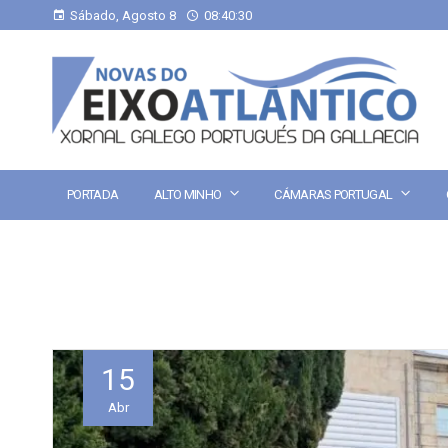
Sábado, Agosto 8
08:40:31
PORTADA
ALTO MINHO
CÁMARAS PORTUGAL
15
Abr