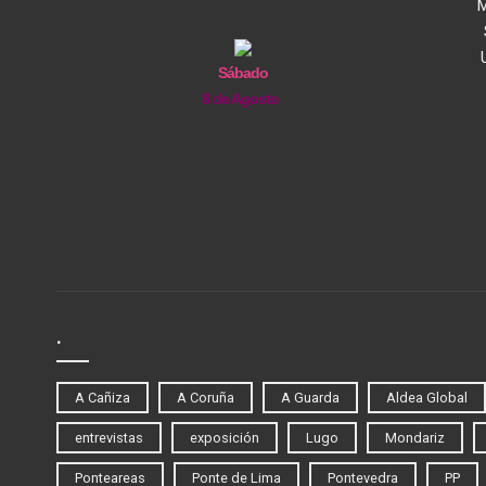
M
Sábado
8 de Agosto
.
A Cañiza
A Coruña
A Guarda
Aldea Global
entrevistas
exposición
Lugo
Mondariz
Ponteareas
Ponte de Lima
Pontevedra
PP