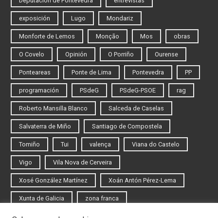
Deputación de Pontevedra
entrevistas
exposición
Lugo
Mondariz
Monforte de Lemos
Monção
Mos
obras
O Covelo
Opinión
O Porriño
Ourense
Ponteareas
Ponte de Lima
Pontevedra
PP
programación
PSdeG
PSdeG-PSOE
rag
Roberto Mansilla Blanco
Salceda de Caselas
Salvaterra de Miño
Santiago de Compostela
Tomiño
Tui
valença
Viana do Castelo
Vigo
Vila Nova de Cerveira
Xosé González Martínez
Xoán Antón Pérez-Lema
Xunta de Galicia
zona franca