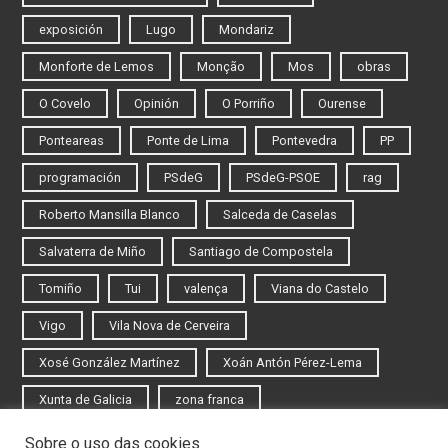
exposición
Lugo
Mondariz
Monforte de Lemos
Monção
Mos
obras
O Covelo
Opinión
O Porriño
Ourense
Ponteareas
Ponte de Lima
Pontevedra
PP
programación
PSdeG
PSdeG-PSOE
rag
Roberto Mansilla Blanco
Salceda de Caselas
Salvaterra de Miño
Santiago de Compostela
Tomiño
Tui
valença
Viana do Castelo
Vigo
Vila Nova de Cerveira
Xosé González Martínez
Xoán Antón Pérez-Lema
Xunta de Galicia
zona franca
Sobre o uso das cookies