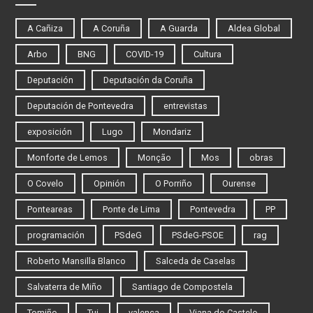
A Cañiza
A Coruña
A Guarda
Aldea Global
Arbo
BNG
COVID-19
Cultura
Deputación
Deputación da Coruña
Deputación de Pontevedra
entrevistas
exposición
Lugo
Mondariz
Monforte de Lemos
Monção
Mos
obras
O Covelo
Opinión
O Porriño
Ourense
Ponteareas
Ponte de Lima
Pontevedra
PP
programación
PSdeG
PSdeG-PSOE
rag
Roberto Mansilla Blanco
Salceda de Caselas
Salvaterra de Miño
Santiago de Compostela
Tomiño
Tui
valença
Viana do Castelo