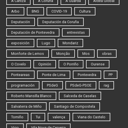
A Cañiza
A Coruña
A Guarda
Aldea Global
Arbo
BNG
COVID-19
Cultura
Deputación
Deputación da Coruña
Deputación de Pontevedra
entrevistas
exposición
Lugo
Mondariz
Monforte de Lemos
Monção
Mos
obras
O Covelo
Opinión
O Porriño
Ourense
Ponteareas
Ponte de Lima
Pontevedra
PP
programación
PSdeG
PSdeG-PSOE
rag
Roberto Mansilla Blanco
Salceda de Caselas
Salvaterra de Miño
Santiago de Compostela
Tomiño
Tui
valença
Viana do Castelo
Vigo
Vila Nova de Cerveira