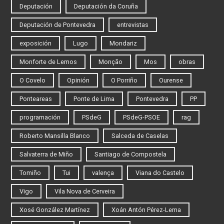
Deputación
Deputación da Coruña
Deputación de Pontevedra
entrevistas
exposición
Lugo
Mondariz
Monforte de Lemos
Monção
Mos
obras
O Covelo
Opinión
O Porriño
Ourense
Ponteareas
Ponte de Lima
Pontevedra
PP
programación
PSdeG
PSdeG-PSOE
rag
Roberto Mansilla Blanco
Salceda de Caselas
Salvaterra de Miño
Santiago de Compostela
Tomiño
Tui
valença
Viana do Castelo
Vigo
Vila Nova de Cerveira
Xosé González Martínez
Xoán Antón Pérez-Lema