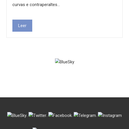
curvas e contraperaltes…
Leer
.
.
.
.