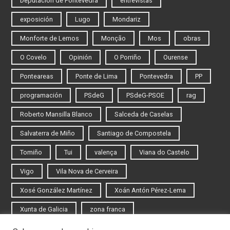
Deputación de Pontevedra
entrevistas
exposición
Lugo
Mondariz
Monforte de Lemos
Monção
Mos
obras
O Covelo
Opinión
O Porriño
Ourense
Ponteareas
Ponte de Lima
Pontevedra
PP
programación
PSdeG
PSdeG-PSOE
rag
Roberto Mansilla Blanco
Salceda de Caselas
Salvaterra de Miño
Santiago de Compostela
Tomiño
Tui
valença
Viana do Castelo
Vigo
Vila Nova de Cerveira
Xosé González Martínez
Xoán Antón Pérez-Lema
Xunta de Galicia
zona franca