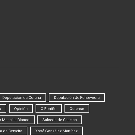
Deputación da Coruña
Deputación de Pontevedra
o
Opinión
O Porriño
Ourense
 Mansilla Blanco
Salceda de Caselas
a de Cerveira
Xosé González Martínez