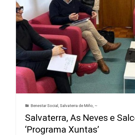
Benestar Social
,
Salvaterra de Miño
,
~
Salvaterra, As Neves e Salc
‘Programa Xuntas’