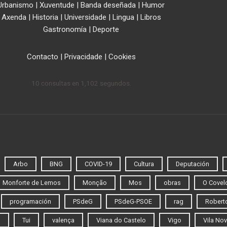
Urbanismo
|
Xuventude
|
Banda deseñada
|
Humor
Axenda
|
Historia
|
Universidade
|
Lingua
|
Libros
Gastronomía
|
Deporte
Contacto
|
Privacidade
|
Cookies
10 consultas en 1,102 segundos.
Arbo
BNG
COVID-19
Cultura
Deputación
Monforte de Lemos
Monção
Mos
obras
O Covel
programación
PSdeG
PSdeG-PSOE
rag
Roberto
o
Tui
valença
Viana do Castelo
Vigo
Vila Nov