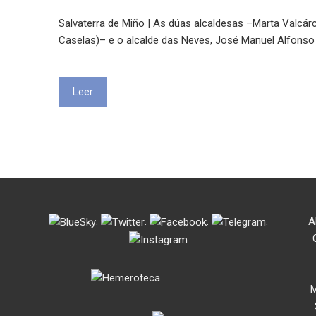
Salvaterra de Miño | As dúas alcaldesas –Marta Valcárce
Caselas)– e o alcalde das Neves, José Manuel Alfons
Leer
.
.
.
.
A
M