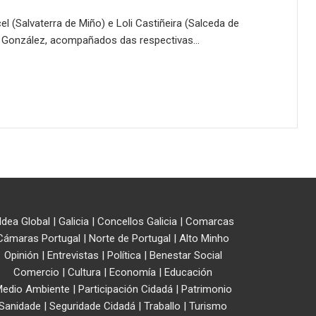
l (Salvaterra de Miño) e Loli Castiñeira (Salceda de
o González, acompañados das respectivas…
ldea Global
|
Galicia
|
Concellos Galicia
|
Comarcas
Cámaras Portugal
|
Norte de Portugal
|
Alto Minho
Opinión
|
Entrevistas
|
Política
|
Benestar Social
Comercio
|
Cultura
|
Economía
|
Educación
edio Ambiente
|
Participación Cidadá
|
Patrimonio
Sanidade
|
Seguridade Cidadá
|
Traballo
|
Turismo