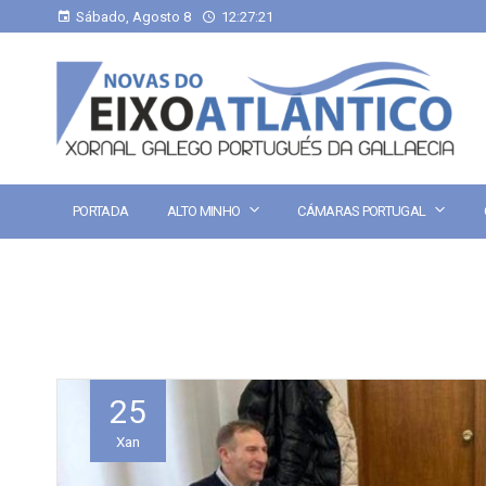
Sábado, Agosto 8
12:27:21
PORTADA
ALTO MINHO
CÁMARAS PORTUGAL
25
Xan