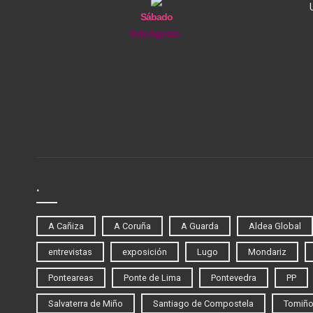
Sábado
8 de Agosto
.
A Cañiza
A Coruña
A Guarda
Aldea Global
entrevistas
exposición
Lugo
Mondariz
Ponteareas
Ponte de Lima
Pontevedra
PP
Salvaterra de Miño
Santiago de Compostela
Tomiñ