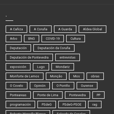
.
A Cañiza
A Coruña
A Guarda
Aldea Global
Arbo
BNG
COVID-19
Cultura
Deputación
Deputación da Coruña
Deputación de Pontevedra
entrevistas
exposición
Lugo
Mondariz
Monforte de Lemos
Monção
Mos
obras
O Covelo
Opinión
O Porriño
Ourense
Ponteareas
Ponte de Lima
Pontevedra
PP
programación
PSdeG
PSdeG-PSOE
rag
Roberto Mansilla Blanco
Salceda de Caselas