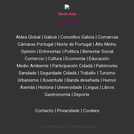
Sexta feira
7 de Agosto
Aldea Global
|
Galicia
|
Concellos Galicia
|
Comarcas
Cámaras Portugal
|
Norte de Portugal
|
Alto Minho
Opinión
|
Entrevistas
|
Política
|
Benestar Social
Comercio
|
Cultura
|
Economía
|
Educación
Medio Ambiente
|
Participación Cidadá
|
Patrimonio
Sanidade
|
Seguridade Cidadá
|
Traballo
|
Turismo
Urbanismo
|
Xuventude
|
Banda deseñada
|
Humor
Axenda
|
Historia
|
Universidade
|
Lingua
|
Libros
Gastronomía
|
Deporte
Contacto
|
Privacidade
|
Cookies
11 consultas en 1,138 segundos.