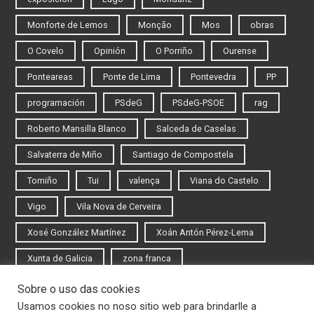
Monforte de Lemos
Monção
Mos
obras
O Covelo
Opinión
O Porriño
Ourense
Ponteareas
Ponte de Lima
Pontevedra
PP
programación
PSdeG
PSdeG-PSOE
rag
Roberto Mansilla Blanco
Salceda de Caselas
Salvaterra de Miño
Santiago de Compostela
Tomiño
Tui
valença
Viana do Castelo
Vigo
Vila Nova de Cerveira
Xosé González Martínez
Xoán Antón Pérez-Lema
Xunta de Galicia
zona franca
Sobre o uso das cookies
Iniciar sesión
Usamos cookies no noso sitio web para brindarlle a