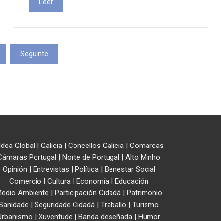
Leer
Seguinte
ldea Global
|
Galicia
|
Concellos Galicia
|
Comarcas
Cámaras Portugal
|
Norte de Portugal
|
Alto Minho
Opinión
|
Entrevistas
|
Política
|
Benestar Social
Comercio
|
Cultura
|
Economía
|
Educación
edio Ambiente
|
Participación Cidadá
|
Patrimonio
Sanidade
|
Seguridade Cidadá
|
Traballo
|
Turismo
Urbanismo
|
Xuventude
|
Banda deseñada
|
Humor