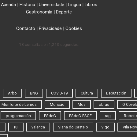
Axenda
|
Historia
|
Universidade
|
Lingua
|
Libros
Gastronomía
|
Deporte
Contacto
|
Privacidade
|
Cookies
18 consultas en 1,213 segundos.
Arbo
BNG
COVID-19
Cultura
Deputación
Monforte de Lemos
Monção
Mos
obras
O Covel
programación
PSdeG
PSdeG-PSOE
rag
Roberto
o
Tui
valença
Viana do Castelo
Vigo
Vila Nov