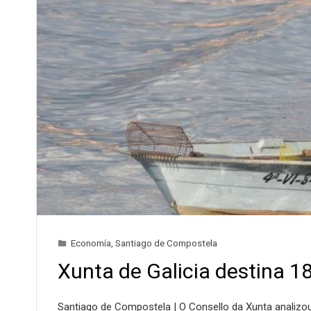
Economía
,
Santiago de Compostela
Xunta de Galicia destina 1
Santiago de Compostela | O Consello da Xunta analizo