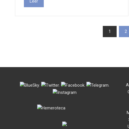
Leer
Paxinación
1
2
de
entradas
.
.
.
.
A
M