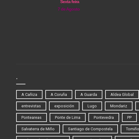
Sexta feira
7 de Agosto
.
A Cañiza
A Coruña
A Guarda
Aldea Global
entrevistas
exposición
Lugo
Mondariz
Ponteareas
Ponte de Lima
Pontevedra
PP
Salvaterra de Miño
Santiago de Compostela
Tomiñ