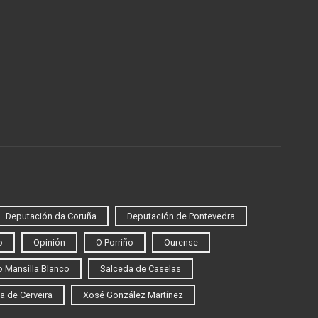
Deputación da Coruña
Deputación de Pontevedra
o
Opinión
O Porriño
Ourense
 Mansilla Blanco
Salceda de Caselas
a de Cerveira
Xosé González Martínez