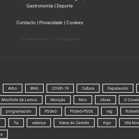
Gastronomía
|
Deporte
Contacto
|
Privacidade
|
Cookies
17 consultas en 1,113 segundos.
Arbo
BNG
COVID-19
Cultura
Deputación
Monforte de Lemos
Monção
Mos
obras
O Covel
programación
PSdeG
PSdeG-PSOE
rag
Roberto
o
Tui
valença
Viana do Castelo
Vigo
Vila Nov
ca