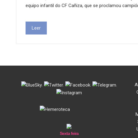
equipo infantil do CF Cañiza, que se proclamou campió
Leer
.
.
.
.
A
M
Sexta feira