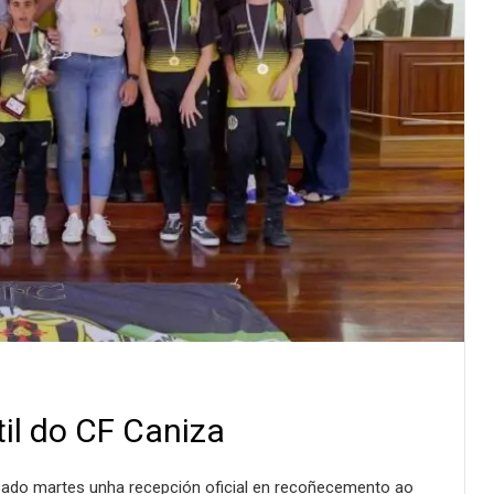
il do CF Caniza
asado martes unha recepción oficial en recoñecemento ao