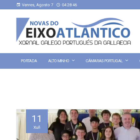
Venres, Agosto 7
04:28:47
PORTADA
ALTO MINHO
CÁMARAS PORTUGAL
11
Xuñ