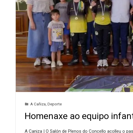
A Cañiza
,
Deporte
Homenaxe ao equipo infant
A Caniza | O Salón de Plenos do Concello acolleu o p