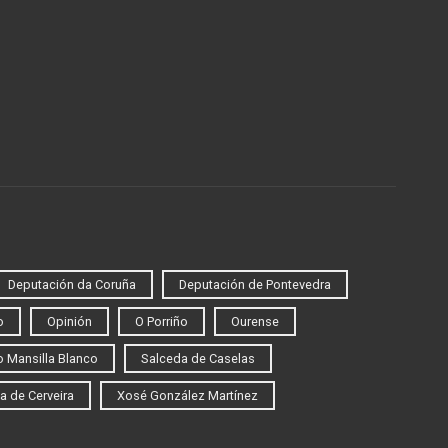
Deputación da Coruña
Deputación de Pontevedra
o
Opinión
O Porriño
Ourense
 Mansilla Blanco
Salceda de Caselas
a de Cerveira
Xosé González Martínez