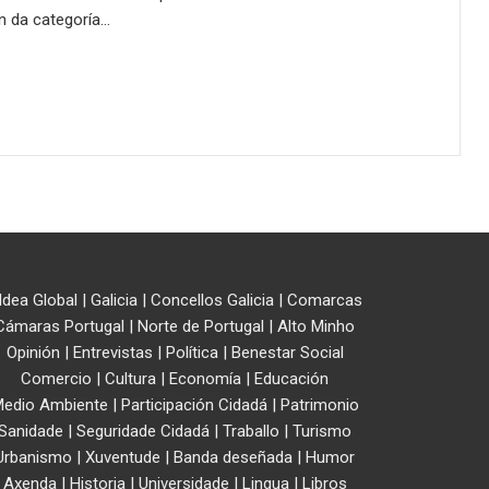
n da categoría…
ldea Global
|
Galicia
|
Concellos Galicia
|
Comarcas
Cámaras Portugal
|
Norte de Portugal
|
Alto Minho
Opinión
|
Entrevistas
|
Política
|
Benestar Social
Comercio
|
Cultura
|
Economía
|
Educación
edio Ambiente
|
Participación Cidadá
|
Patrimonio
Sanidade
|
Seguridade Cidadá
|
Traballo
|
Turismo
Urbanismo
|
Xuventude
|
Banda deseñada
|
Humor
Axenda
|
Historia
|
Universidade
|
Lingua
|
Libros