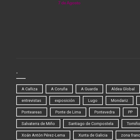
7 de Agosto
.
A Cañiza
A Coruña
A Guarda
Aldea Global
entrevistas
exposición
Lugo
Mondariz
Ponteareas
Ponte de Lima
Pontevedra
PP
Salvaterra de Miño
Santiago de Compostela
Tomiñ
Xoán Antón Pérez-Lema
Xunta de Galicia
zona fran