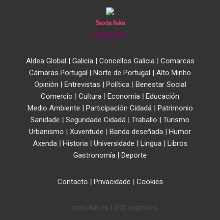
Sexta feira
7 de Agosto
Aldea Global
|
Galicia
|
Concellos Galicia
|
Comarcas
Cámaras Portugal
|
Norte de Portugal
|
Alto Minho
Opinión
|
Entrevistas
|
Política
|
Benestar Social
Comercio
|
Cultura
|
Economía
|
Educación
Medio Ambiente
|
Participación Cidadá
|
Patrimonio
Sanidade
|
Seguridade Cidadá
|
Traballo
|
Turismo
Urbanismo
|
Xuventude
|
Banda deseñada
|
Humor
Axenda
|
Historia
|
Universidade
|
Lingua
|
Libros
Gastronomía
|
Deporte
Contacto
|
Privacidade
|
Cookies
11 consultas en 1,050 segundos.