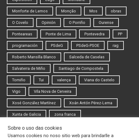
Monforte de Lemos
Monção
Mos
obras
O Covelo
Opinión
O Porriño
Ourense
Ponteareas
Ponte de Lima
Pontevedra
PP
programación
PSdeG
PSdeG-PSOE
rag
Roberto Mansilla Blanco
Salceda de Caselas
Salvaterra de Miño
Santiago de Compostela
Tomiño
Tui
valença
Viana do Castelo
Vigo
Vila Nova de Cerveira
Xosé González Martínez
Xoán Antón Pérez-Lema
Xunta de Galicia
zona franca
Sobre o uso das cookies
Iniciar sesión
Usamos cookies no noso sitio web para brindarlle a