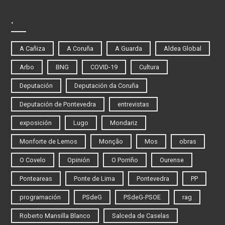
.
A Cañiza
A Coruña
A Guarda
Aldea Global
Arbo
BNG
COVID-19
Cultura
Deputación
Deputación da Coruña
Deputación de Pontevedra
entrevistas
exposición
Lugo
Mondariz
Monforte de Lemos
Monção
Mos
obras
O Covelo
Opinión
O Porriño
Ourense
Ponteareas
Ponte de Lima
Pontevedra
PP
programación
PSdeG
PSdeG-PSOE
rag
Roberto Mansilla Blanco
Salceda de Caselas