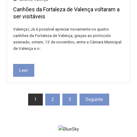
Canhões da Fortaleza de Valença voltaram a
ser visitáveis
Valença | Já é possível apreciar novamente os quatro
canhões da Fortaleza de Valença, graças ao protocolo
assinado, ontem, 13 de novembro, entre a Câmara Municipal
de Valença e o…
Leer
Paxinación
1
2
3
Seguinte
de
entradas