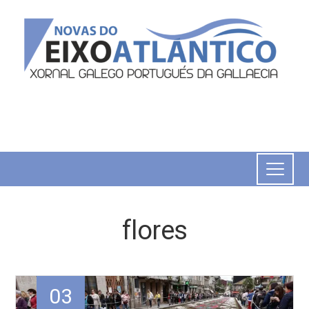
flores
03