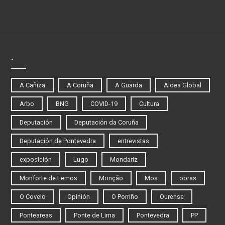
.
A Cañiza
A Coruña
A Guarda
Aldea Global
Arbo
BNG
COVID-19
Cultura
Deputación
Deputación da Coruña
Deputación de Pontevedra
entrevistas
exposición
Lugo
Mondariz
Monforte de Lemos
Monção
Mos
obras
O Covelo
Opinión
O Porriño
Ourense
Ponteareas
Ponte de Lima
Pontevedra
PP