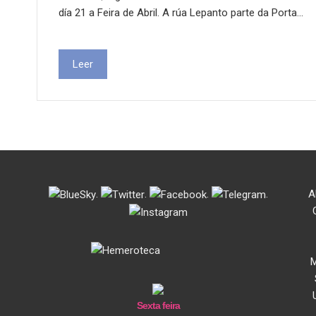
día 21 a Feira de Abril. A rúa Lepanto parte da Porta…
Leer
.
.
.
.
A
M
Sexta feira