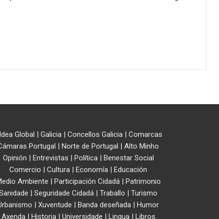
ldea Global
|
Galicia
|
Concellos Galicia
|
Comarcas
Cámaras Portugal
|
Norte de Portugal
|
Alto Minho
Opinión
|
Entrevistas
|
Política
|
Benestar Social
Comercio
|
Cultura
|
Economía
|
Educación
edio Ambiente
|
Participación Cidadá
|
Patrimonio
Sanidade
|
Seguridade Cidadá
|
Traballo
|
Turismo
Urbanismo
|
Xuventude
|
Banda deseñada
|
Humor
Axenda
|
Historia
|
Universidade
|
Lingua
|
Libros