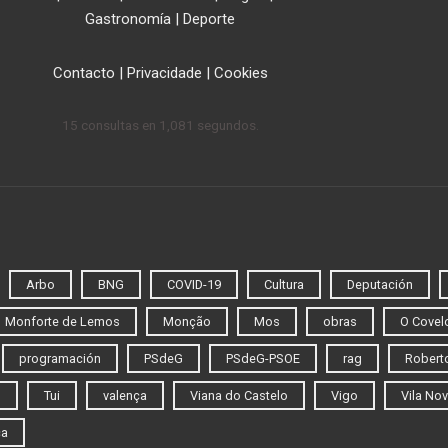
Gastronomía
|
Deporte
Contacto
|
Privacidade
|
Cookies
15 consultas en 1,081 segundos.
Arbo
BNG
COVID-19
Cultura
Deputación
Monforte de Lemos
Monção
Mos
obras
O Covel
programación
PSdeG
PSdeG-PSOE
rag
Roberto
o
Tui
valença
Viana do Castelo
Vigo
Vila Nov
ca