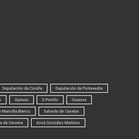
Deputación da Coruña
Deputación de Pontevedra
o
Opinión
O Porriño
Ourense
 Mansilla Blanco
Salceda de Caselas
a de Cerveira
Xosé González Martínez