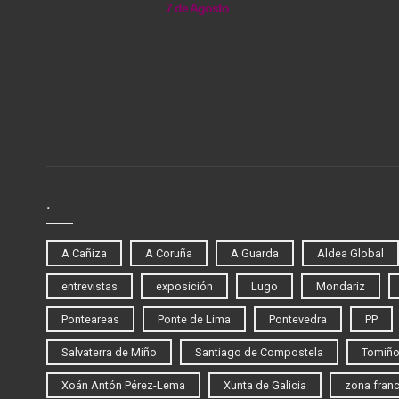
7 de Agosto
.
A Cañiza
A Coruña
A Guarda
Aldea Global
entrevistas
exposición
Lugo
Mondariz
Ponteareas
Ponte de Lima
Pontevedra
PP
Salvaterra de Miño
Santiago de Compostela
Tomiñ
Xoán Antón Pérez-Lema
Xunta de Galicia
zona fran