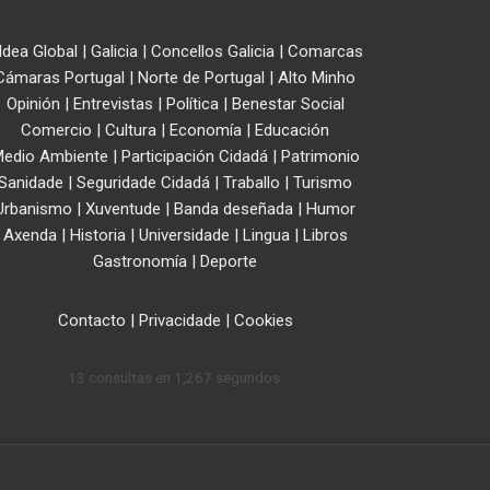
ldea Global
|
Galicia
|
Concellos Galicia
|
Comarcas
Cámaras Portugal
|
Norte de Portugal
|
Alto Minho
Opinión
|
Entrevistas
|
Política
|
Benestar Social
Comercio
|
Cultura
|
Economía
|
Educación
edio Ambiente
|
Participación Cidadá
|
Patrimonio
Sanidade
|
Seguridade Cidadá
|
Traballo
|
Turismo
Urbanismo
|
Xuventude
|
Banda deseñada
|
Humor
Axenda
|
Historia
|
Universidade
|
Lingua
|
Libros
Gastronomía
|
Deporte
Contacto
|
Privacidade
|
Cookies
13 consultas en 1,267 segundos.