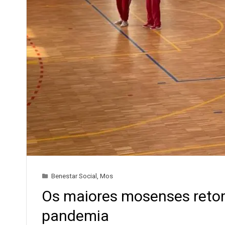
Benestar Social
,
Mos
Os maiores mosenses retom
pandemia