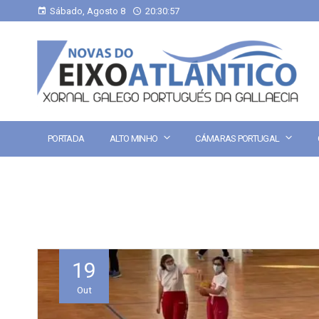
Sábado, Agosto 8
20:30:58
PORTADA
ALTO MINHO
CÁMARAS PORTUGAL
19
Out