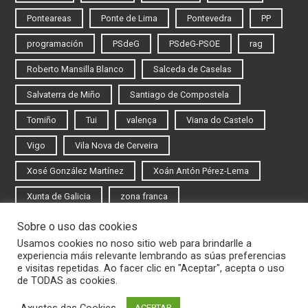
Ponteareas
Ponte de Lima
Pontevedra
PP
programación
PSdeG
PSdeG-PSOE
rag
Roberto Mansilla Blanco
Salceda de Caselas
Salvaterra de Miño
Santiago de Compostela
Tomiño
Tui
valença
Viana do Castelo
Vigo
Vila Nova de Cerveira
Xosé González Martínez
Xoán Antón Pérez-Lema
Xunta de Galicia
zona franca
Sobre o uso das cookies
Iniciar sesión
Usamos cookies no noso sitio web para brindarlle a
experiencia máis relevante lembrando as súas preferencias
Rexistrarse
e visitas repetidas. Ao facer clic en "Aceptar", acepta o uso
de TODAS as cookies.
Axustes das Cookies
ACEPTAR