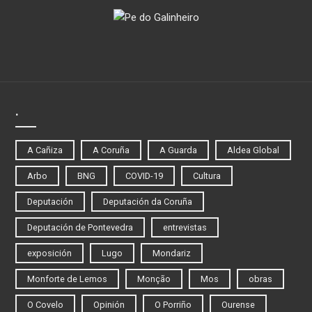
.
A Cañiza
A Coruña
A Guarda
Aldea Global
Arbo
BNG
COVID-19
Cultura
Deputación
Deputación da Coruña
Deputación de Pontevedra
entrevistas
exposición
Lugo
Mondariz
Monforte de Lemos
Monção
Mos
obras
O Covelo
Opinión
O Porriño
Ourense