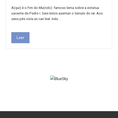
A(qui) é o Fim do Mu(ndo): famoso lema sobre a estatua
xacente de Pedro I. Seis leóns asentan o túmulo do rei. Aos
seus pés vixía un can leal. Inés…
Leer