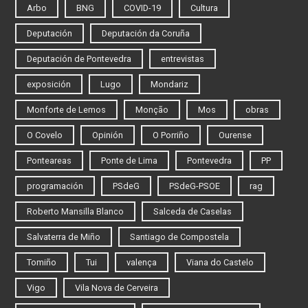
Arbo
BNG
COVID-19
Cultura
Deputación
Deputación da Coruña
Deputación de Pontevedra
entrevistas
exposición
Lugo
Mondariz
Monforte de Lemos
Monção
Mos
obras
O Covelo
Opinión
O Porriño
Ourense
Ponteareas
Ponte de Lima
Pontevedra
PP
programación
PSdeG
PSdeG-PSOE
rag
Roberto Mansilla Blanco
Salceda de Caselas
Salvaterra de Miño
Santiago de Compostela
Tomiño
Tui
valença
Viana do Castelo
Vigo
Vila Nova de Cerveira