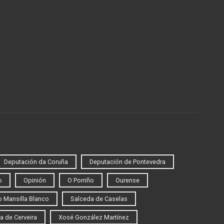
Deputación da Coruña
Deputación de Pontevedra
o
Opinión
O Porriño
Ourense
 Mansilla Blanco
Salceda de Caselas
a de Cerveira
Xosé González Martínez