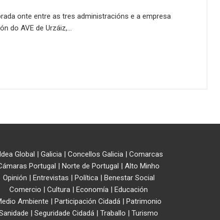
ebrada onte entre as tres administracións e a empresa
ión do AVE de Urzáiz,…
ldea Global
|
Galicia
|
Concellos Galicia
|
Comarcas
Cámaras Portugal
|
Norte de Portugal
|
Alto Minho
Opinión
|
Entrevistas
|
Política
|
Benestar Social
Comercio
|
Cultura
|
Economía
|
Educación
edio Ambiente
|
Participación Cidadá
|
Patrimonio
Sanidade
|
Seguridade Cidadá
|
Traballo
|
Turismo