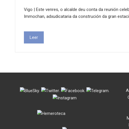
Vigo | Este venres, o alcalde deu conta da reunión cel
Immochan, adxudicataria da construción da gran estac
Leer
.
.
.
.
A
M