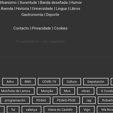
Urbanismo
|
Xuventude
|
Banda deseñada
|
Humor
Axenda
|
Historia
|
Universidade
|
Lingua
|
Libros
Gastronomía
|
Deporte
Contacto
|
Privacidade
|
Cookies
15 consultas en 1,061 segundos.
Arbo
BNG
COVID-19
Cultura
Deputación
Monforte de Lemos
Monção
Mos
obras
O Covel
programación
PSdeG
PSdeG-PSOE
rag
Roberto
o
Tui
valença
Viana do Castelo
Vigo
Vila Nov