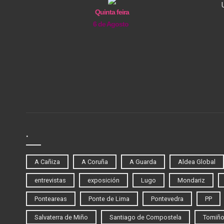
Quinta feira
6 de Agosto
.
A Cañiza
A Coruña
A Guarda
Aldea Global
entrevistas
exposición
Lugo
Mondariz
Ponteareas
Ponte de Lima
Pontevedra
PP
Salvaterra de Miño
Santiago de Compostela
Tomiñ