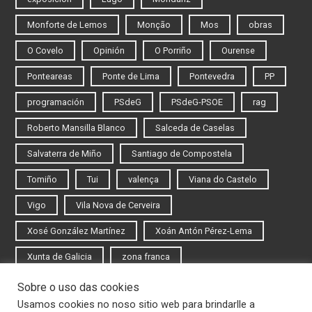
Monforte de Lemos
Monção
Mos
obras
O Covelo
Opinión
O Porriño
Ourense
Ponteareas
Ponte de Lima
Pontevedra
PP
programación
PSdeG
PSdeG-PSOE
rag
Roberto Mansilla Blanco
Salceda de Caselas
Salvaterra de Miño
Santiago de Compostela
Tomiño
Tui
valença
Viana do Castelo
Vigo
Vila Nova de Cerveira
Xosé González Martínez
Xoán Antón Pérez-Lema
Xunta de Galicia
zona franca
Sobre o uso das cookies
Iniciar sesión
Usamos cookies no noso sitio web para brindarlle a