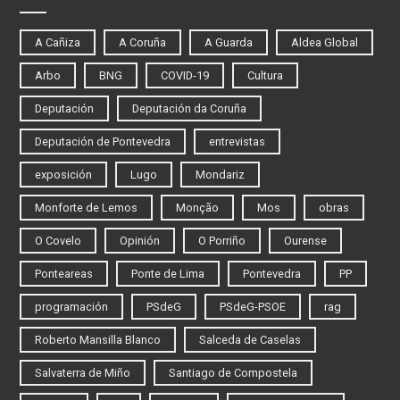
A Cañiza
A Coruña
A Guarda
Aldea Global
Arbo
BNG
COVID-19
Cultura
Deputación
Deputación da Coruña
Deputación de Pontevedra
entrevistas
exposición
Lugo
Mondariz
Monforte de Lemos
Monção
Mos
obras
O Covelo
Opinión
O Porriño
Ourense
Ponteareas
Ponte de Lima
Pontevedra
PP
programación
PSdeG
PSdeG-PSOE
rag
Roberto Mansilla Blanco
Salceda de Caselas
Salvaterra de Miño
Santiago de Compostela