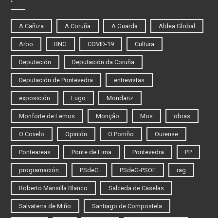
A Cañiza
A Coruña
A Guarda
Aldea Global
Arbo
BNG
COVID-19
Cultura
Deputación
Deputación da Coruña
Deputación de Pontevedra
entrevistas
exposición
Lugo
Mondariz
Monforte de Lemos
Monção
Mos
obras
O Covelo
Opinión
O Porriño
Ourense
Ponteareas
Ponte de Lima
Pontevedra
PP
programación
PSdeG
PSdeG-PSOE
rag
Roberto Mansilla Blanco
Salceda de Caselas
Salvaterra de Miño
Santiago de Compostela