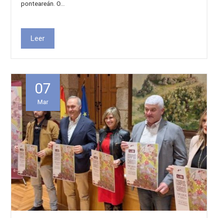
ponteareán. O…
Leer
07
Mar