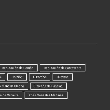
Deputación da Coruña
Deputación de Pontevedra
o
Opinión
O Porriño
Ourense
 Mansilla Blanco
Salceda de Caselas
a de Cerveira
Xosé González Martínez