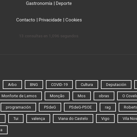
Gastronomía
|
Deporte
Contacto
|
Privacidade
|
Cookies
13 consultas en 1,096 segundos.
Arbo
BNG
COVID-19
Cultura
Deputación
Monforte de Lemos
Monção
Mos
obras
O Covel
programación
PSdeG
PSdeG-PSOE
rag
Roberto
o
Tui
valença
Viana do Castelo
Vigo
Vila Nov
ca