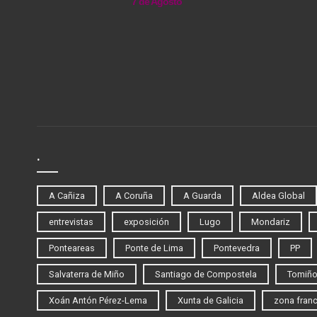
7 de Agosto
.
A Cañiza
A Coruña
A Guarda
Aldea Global
entrevistas
exposición
Lugo
Mondariz
Ponteareas
Ponte de Lima
Pontevedra
PP
Salvaterra de Miño
Santiago de Compostela
Tomiñ
Xoán Antón Pérez-Lema
Xunta de Galicia
zona fran