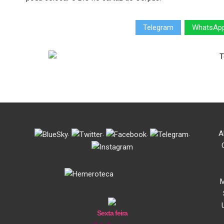
Telegram
WhatsAp
.
.
.
.
A
M
Sexta feira