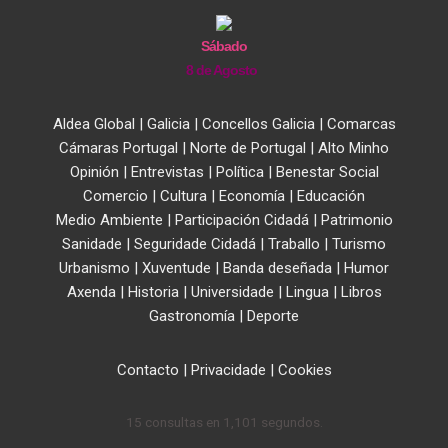
Sábado
8 de Agosto
Aldea Global
|
Galicia
|
Concellos Galicia
|
Comarcas
Cámaras Portugal
|
Norte de Portugal
|
Alto Minho
Opinión
|
Entrevistas
|
Política
|
Benestar Social
Comercio
|
Cultura
|
Economía
|
Educación
Medio Ambiente
|
Participación Cidadá
|
Patrimonio
Sanidade
|
Seguridade Cidadá
|
Traballo
|
Turismo
Urbanismo
|
Xuventude
|
Banda deseñada
|
Humor
Axenda
|
Historia
|
Universidade
|
Lingua
|
Libros
Gastronomía
|
Deporte
Contacto
|
Privacidade
|
Cookies
15 consultas en 1,101 segundos.