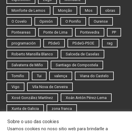
Monforte de Lemos
Monção
Mos
obras
O Covelo
Opinión
O Porriño
Ourense
Ponteareas
Ponte de Lima
Pontevedra
PP
programación
PSdeG
PSdeG-PSOE
rag
Roberto Mansilla Blanco
Salceda de Caselas
Salvaterra de Miño
Santiago de Compostela
Tomiño
Tui
valença
Viana do Castelo
Vigo
Vila Nova de Cerveira
Xosé González Martínez
Xoán Antón Pérez-Lema
Xunta de Galicia
zona franca
Sobre o uso das cookies
Iniciar sesión
Usamos cookies no noso sitio web para brindarlle a