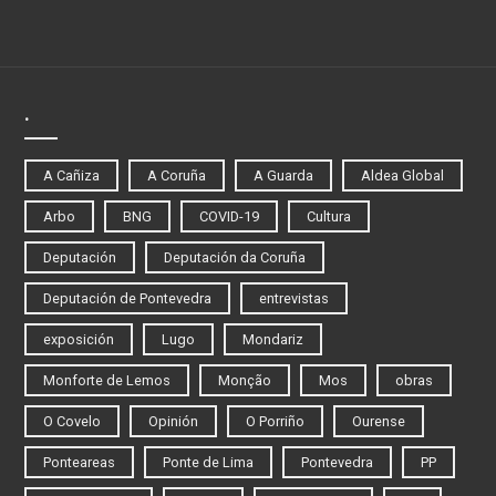
.
A Cañiza
A Coruña
A Guarda
Aldea Global
Arbo
BNG
COVID-19
Cultura
Deputación
Deputación da Coruña
Deputación de Pontevedra
entrevistas
exposición
Lugo
Mondariz
Monforte de Lemos
Monção
Mos
obras
O Covelo
Opinión
O Porriño
Ourense
Ponteareas
Ponte de Lima
Pontevedra
PP