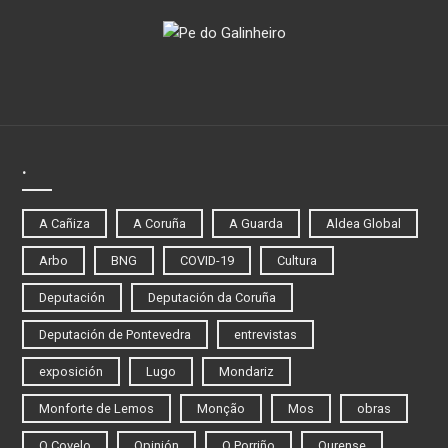
.
A Cañiza
A Coruña
A Guarda
Aldea Global
Arbo
BNG
COVID-19
Cultura
Deputación
Deputación da Coruña
Deputación de Pontevedra
entrevistas
exposición
Lugo
Mondariz
Monforte de Lemos
Monção
Mos
obras
O Covelo
Opinión
O Porriño
Ourense