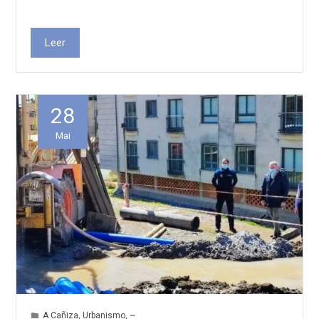
Leer
28
Mai
A Cañiza
,
Urbanismo
,
~