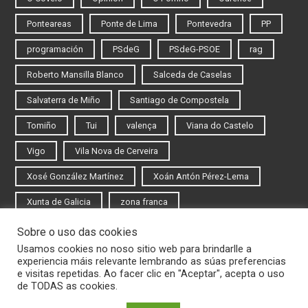
Ponteareas
Ponte de Lima
Pontevedra
PP
programación
PSdeG
PSdeG-PSOE
rag
Roberto Mansilla Blanco
Salceda de Caselas
Salvaterra de Miño
Santiago de Compostela
Tomiño
Tui
valença
Viana do Castelo
Vigo
Vila Nova de Cerveira
Xosé González Martínez
Xoán Antón Pérez-Lema
Xunta de Galicia
zona franca
Sobre o uso das cookies
Iniciar sesión
Usamos cookies no noso sitio web para brindarlle a
experiencia máis relevante lembrando as súas preferencias
Rexistrarse
e visitas repetidas. Ao facer clic en "Aceptar", acepta o uso
de TODAS as cookies.