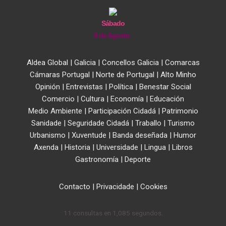
Sábado
8 de Agosto
Aldea Global
|
Galicia
|
Concellos Galicia
|
Comarcas
Cámaras Portugal
|
Norte de Portugal
|
Alto Minho
Opinión
|
Entrevistas
|
Política
|
Benestar Social
Comercio
|
Cultura
|
Economía
|
Educación
Medio Ambiente
|
Participación Cidadá
|
Patrimonio
Sanidade
|
Seguridade Cidadá
|
Traballo
|
Turismo
Urbanismo
|
Xuventude
|
Banda deseñada
|
Humor
Axenda
|
Historia
|
Universidade
|
Lingua
|
Libros
Gastronomía
|
Deporte
Contacto
|
Privacidade
|
Cookies
11 consultas en 1,085 segundos.