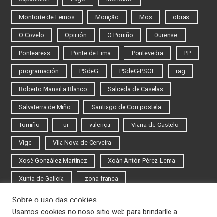
Monforte de Lemos
Monção
Mos
obras
O Covelo
Opinión
O Porriño
Ourense
Ponteareas
Ponte de Lima
Pontevedra
PP
programación
PSdeG
PSdeG-PSOE
rag
Roberto Mansilla Blanco
Salceda de Caselas
Salvaterra de Miño
Santiago de Compostela
Tomiño
Tui
valença
Viana do Castelo
Vigo
Vila Nova de Cerveira
Xosé González Martínez
Xoán Antón Pérez-Lema
Xunta de Galicia
zona franca
Sobre o uso das cookies
Iniciar sesión
Usamos cookies no noso sitio web para brindarlle a