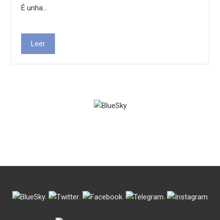
É unha…
Leer
.
.
.
.