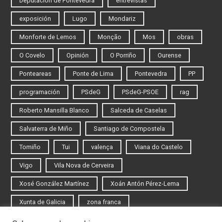
Deputación de Pontevedra
entrevistas
exposición
Lugo
Mondariz
Monforte de Lemos
Monção
Mos
obras
O Covelo
Opinión
O Porriño
Ourense
Ponteareas
Ponte de Lima
Pontevedra
PP
programación
PSdeG
PSdeG-PSOE
rag
Roberto Mansilla Blanco
Salceda de Caselas
Salvaterra de Miño
Santiago de Compostela
Tomiño
Tui
valença
Viana do Castelo
Vigo
Vila Nova de Cerveira
Xosé González Martínez
Xoán Antón Pérez-Lema
Xunta de Galicia
zona franca