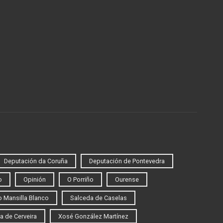
Deputación da Coruña
Deputación de Pontevedra
o
Opinión
O Porriño
Ourense
 Mansilla Blanco
Salceda de Caselas
a de Cerveira
Xosé González Martínez