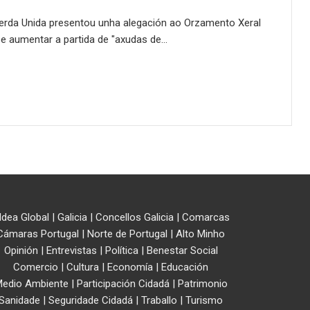
erda Unida presentou unha alegación ao Orzamento Xeral
e aumentar a partida de "axudas de…
ldea Global
|
Galicia
|
Concellos Galicia
|
Comarcas
Cámaras Portugal
|
Norte de Portugal
|
Alto Minho
Opinión
|
Entrevistas
|
Política
|
Benestar Social
Comercio
|
Cultura
|
Economía
|
Educación
edio Ambiente
|
Participación Cidadá
|
Patrimonio
Sanidade
|
Seguridade Cidadá
|
Traballo
|
Turismo