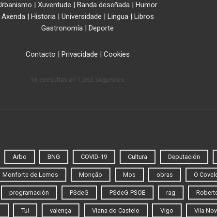
Urbanismo
|
Xuventude
|
Banda deseñada
|
Humor
Axenda
|
Historia
|
Universidade
|
Lingua
|
Libros
Gastronomía
|
Deporte
Contacto
|
Privacidade
|
Cookies
16 consultas en 1,062 segundos.
Arbo
BNG
COVID-19
Cultura
Deputación
Monforte de Lemos
Monção
Mos
obras
O Covel
programación
PSdeG
PSdeG-PSOE
rag
Roberto
o
Tui
valença
Viana do Castelo
Vigo
Vila Nov