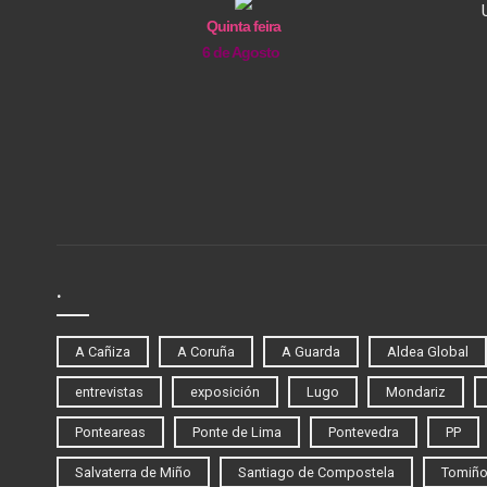
Quinta feira
6 de Agosto
.
A Cañiza
A Coruña
A Guarda
Aldea Global
entrevistas
exposición
Lugo
Mondariz
Ponteareas
Ponte de Lima
Pontevedra
PP
Salvaterra de Miño
Santiago de Compostela
Tomiñ