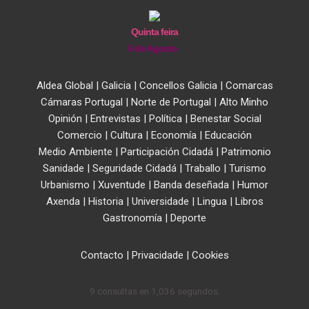
Quinta feira
6 de Agosto
Aldea Global
|
Galicia
|
Concellos Galicia
|
Comarcas
Cámaras Portugal
|
Norte de Portugal
|
Alto Minho
Opinión
|
Entrevistas
|
Política
|
Benestar Social
Comercio
|
Cultura
|
Economía
|
Educación
Medio Ambiente
|
Participación Cidadá
|
Patrimonio
Sanidade
|
Seguridade Cidadá
|
Traballo
|
Turismo
Urbanismo
|
Xuventude
|
Banda deseñada
|
Humor
Axenda
|
Historia
|
Universidade
|
Lingua
|
Libros
Gastronomía
|
Deporte
Contacto
|
Privacidade
|
Cookies
9 consultas en 1,036 segundos.