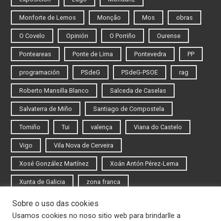
Monforte de Lemos
Monção
Mos
obras
O Covelo
Opinión
O Porriño
Ourense
Ponteareas
Ponte de Lima
Pontevedra
PP
programación
PSdeG
PSdeG-PSOE
rag
Roberto Mansilla Blanco
Salceda de Caselas
Salvaterra de Miño
Santiago de Compostela
Tomiño
Tui
valença
Viana do Castelo
Vigo
Vila Nova de Cerveira
Xosé González Martínez
Xoán Antón Pérez-Lema
Xunta de Galicia
zona franca
Sobre o uso das cookies
Iniciar sesión
Usamos cookies no noso sitio web para brindarlle a