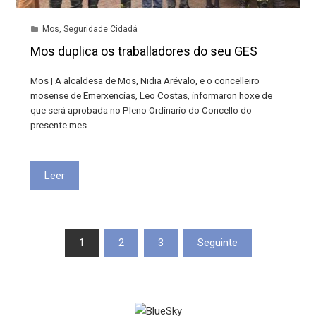
Mos
,
Seguridade Cidadá
Mos duplica os traballadores do seu GES
Mos | A alcaldesa de Mos, Nidia Arévalo, e o concelleiro
mosense de Emerxencias, Leo Costas, informaron hoxe de
que será aprobada no Pleno Ordinario do Concello do
presente mes…
Leer
Paxinación
1
2
3
Seguinte
de
entradas