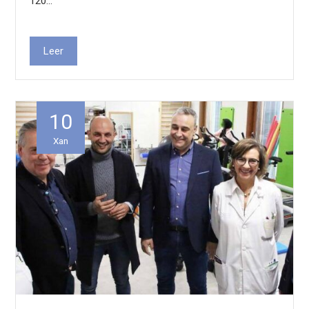
120…
Leer
10
Xan