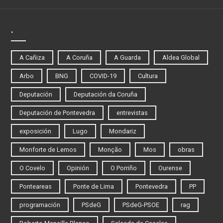
.
A Cañiza
A Coruña
A Guarda
Aldea Global
Arbo
BNG
COVID-19
Cultura
Deputación
Deputación da Coruña
Deputación de Pontevedra
entrevistas
exposición
Lugo
Mondariz
Monforte de Lemos
Monção
Mos
obras
O Covelo
Opinión
O Porriño
Ourense
Ponteareas
Ponte de Lima
Pontevedra
PP
programación
PSdeG
PSdeG-PSOE
rag