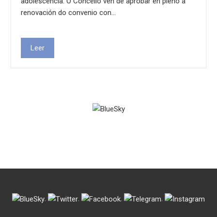
adolescencia. O Concello vén de aprobar en pleno a
renovación do convenio con…
Leer
.
.
.
.