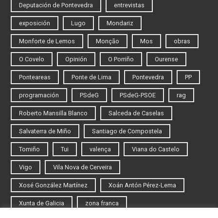
Deputación de Pontevedra
entrevistas
exposición
Lugo
Mondariz
Monforte de Lemos
Monção
Mos
obras
O Covelo
Opinión
O Porriño
Ourense
Ponteareas
Ponte de Lima
Pontevedra
PP
programación
PSdeG
PSdeG-PSOE
rag
Roberto Mansilla Blanco
Salceda de Caselas
Salvaterra de Miño
Santiago de Compostela
Tomiño
Tui
valença
Viana do Castelo
Vigo
Vila Nova de Cerveira
Xosé González Martínez
Xoán Antón Pérez-Lema
Xunta de Galicia
zona franca