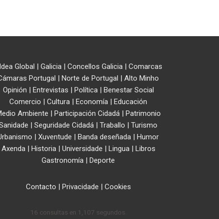
ldea Global
|
Galicia
|
Concellos Galicia
|
Comarcas
Cámaras Portugal
|
Norte de Portugal
|
Alto Minho
Opinión
|
Entrevistas
|
Política
|
Benestar Social
Comercio
|
Cultura
|
Economía
|
Educación
edio Ambiente
|
Participación Cidadá
|
Patrimonio
Sanidade
|
Seguridade Cidadá
|
Traballo
|
Turismo
Urbanismo
|
Xuventude
|
Banda deseñada
|
Humor
Axenda
|
Historia
|
Universidade
|
Lingua
|
Libros
Gastronomía
|
Deporte
Contacto
|
Privacidade
|
Cookies
16 consultas en 1,107 segundos.