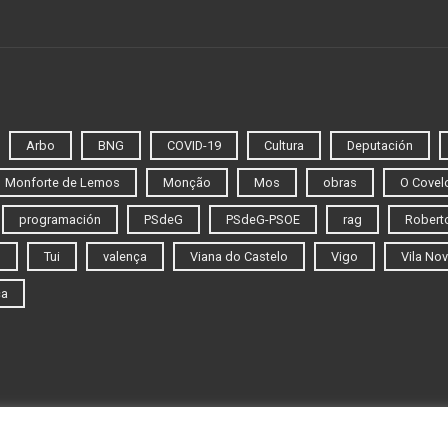
Arbo
BNG
COVID-19
Cultura
Deputación
Monforte de Lemos
Monção
Mos
obras
O Covel
programación
PSdeG
PSdeG-PSOE
rag
Roberto
o
Tui
valença
Viana do Castelo
Vigo
Vila Nov
ca