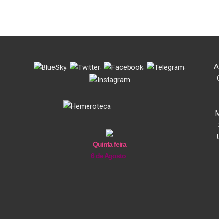
.
.
.
.
A
M
Quinta feira
6 de Agosto