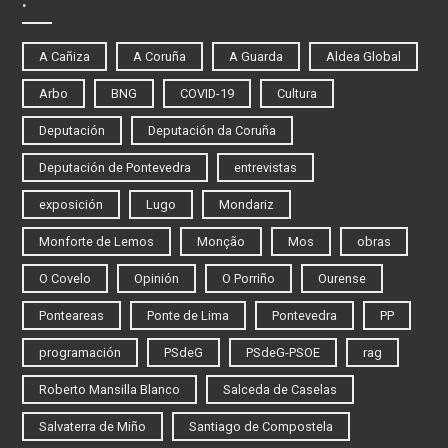
.
A Cañiza
A Coruña
A Guarda
Aldea Global
Arbo
BNG
COVID-19
Cultura
Deputación
Deputación da Coruña
Deputación de Pontevedra
entrevistas
exposición
Lugo
Mondariz
Monforte de Lemos
Monção
Mos
obras
O Covelo
Opinión
O Porriño
Ourense
Ponteareas
Ponte de Lima
Pontevedra
PP
programación
PSdeG
PSdeG-PSOE
rag
Roberto Mansilla Blanco
Salceda de Caselas
Salvaterra de Miño
Santiago de Compostela