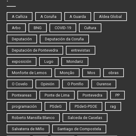
A Cañiza
A Coruña
A Guarda
Aldea Global
Arbo
BNG
COVID-19
Cultura
Deputación
Deputación da Coruña
Deputación de Pontevedra
entrevistas
exposición
Lugo
Mondariz
Monforte de Lemos
Monção
Mos
obras
O Covelo
Opinión
O Porriño
Ourense
Ponteareas
Ponte de Lima
Pontevedra
PP
programación
PSdeG
PSdeG-PSOE
rag
Roberto Mansilla Blanco
Salceda de Caselas
Salvaterra de Miño
Santiago de Compostela