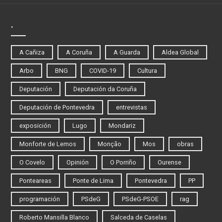
.
A Cañiza
A Coruña
A Guarda
Aldea Global
Arbo
BNG
COVID-19
Cultura
Deputación
Deputación da Coruña
Deputación de Pontevedra
entrevistas
exposición
Lugo
Mondariz
Monforte de Lemos
Monção
Mos
obras
O Covelo
Opinión
O Porriño
Ourense
Ponteareas
Ponte de Lima
Pontevedra
PP
programación
PSdeG
PSdeG-PSOE
rag
Roberto Mansilla Blanco
Salceda de Caselas