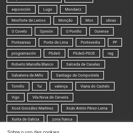
exposición
Lugo
Mondariz
Monforte de Lemos
Monção
Mos
obras
O Covelo
Opinión
O Porriño
Ourense
Ponteareas
Ponte de Lima
Pontevedra
PP
programación
PSdeG
PSdeG-PSOE
rag
Roberto Mansilla Blanco
Salceda de Caselas
Salvaterra de Miño
Santiago de Compostela
Tomiño
Tui
valença
Viana do Castelo
Vigo
Vila Nova de Cerveira
Xosé González Martínez
Xoán Antón Pérez-Lema
Xunta de Galicia
zona franca
Sobre o uso das cookies