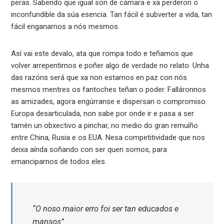
peras. Sabendo que igual son de cámara e xa perderon o
inconfundible da súa esencia. Tan fácil é subverter a vida, tan
fácil enganarnos a nós mesmos.
Así vai este devalo, ata que rompa todo e teñamos que
volver arrepentirnos e poñer algo de verdade no relato. Unha
das razóns será que xa non estamos en paz con nós
mesmos mentres os fantoches teñan o poder. Falláronnos
as amizades, agora engúrranse e dispersan o compromiso.
Europa desarticulada, non sabe por onde ir e pasa a ser
tamén un obxectivo a pinchar, no medio do gran remuíño
entre China, Rusia e os EUA. Nesa competitividade que nos
deixa aínda soñando con ser quen somos, para
emanciparnos de todos eles.
“O noso maior erro foi ser tan educados e
mansos”