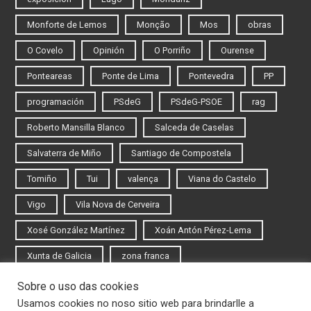
Monforte de Lemos
Monção
Mos
obras
O Covelo
Opinión
O Porriño
Ourense
Ponteareas
Ponte de Lima
Pontevedra
PP
programación
PSdeG
PSdeG-PSOE
rag
Roberto Mansilla Blanco
Salceda de Caselas
Salvaterra de Miño
Santiago de Compostela
Tomiño
Tui
valença
Viana do Castelo
Vigo
Vila Nova de Cerveira
Xosé González Martínez
Xoán Antón Pérez-Lema
Xunta de Galicia
zona franca
Sobre o uso das cookies
Iniciar sesión
Usamos cookies no noso sitio web para brindarlle a