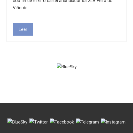
coa fin de elixir o cartel anunciador da XLV Feira do
Viño de…
Leer
.
.
.
.