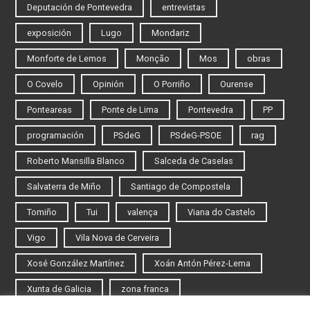
Deputación de Pontevedra
entrevistas
exposición
Lugo
Mondariz
Monforte de Lemos
Monção
Mos
obras
O Covelo
Opinión
O Porriño
Ourense
Ponteareas
Ponte de Lima
Pontevedra
PP
programación
PSdeG
PSdeG-PSOE
rag
Roberto Mansilla Blanco
Salceda de Caselas
Salvaterra de Miño
Santiago de Compostela
Tomiño
Tui
valença
Viana do Castelo
Vigo
Vila Nova de Cerveira
Xosé González Martínez
Xoán Antón Pérez-Lema
Xunta de Galicia
zona franca