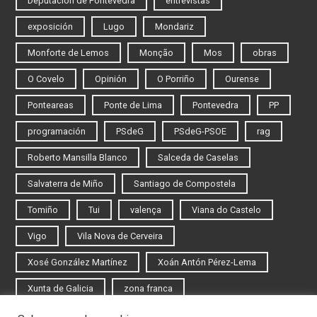
Deputación de Pontevedra
entrevistas
exposición
Lugo
Mondariz
Monforte de Lemos
Monção
Mos
obras
O Covelo
Opinión
O Porriño
Ourense
Ponteareas
Ponte de Lima
Pontevedra
PP
programación
PSdeG
PSdeG-PSOE
rag
Roberto Mansilla Blanco
Salceda de Caselas
Salvaterra de Miño
Santiago de Compostela
Tomiño
Tui
valença
Viana do Castelo
Vigo
Vila Nova de Cerveira
Xosé González Martínez
Xoán Antón Pérez-Lema
Xunta de Galicia
zona franca