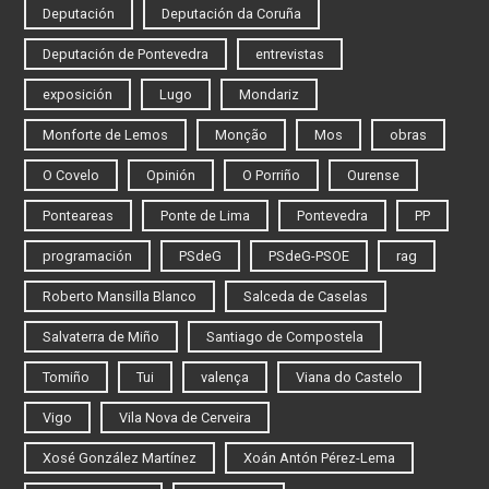
Deputación
Deputación da Coruña
Deputación de Pontevedra
entrevistas
exposición
Lugo
Mondariz
Monforte de Lemos
Monção
Mos
obras
O Covelo
Opinión
O Porriño
Ourense
Ponteareas
Ponte de Lima
Pontevedra
PP
programación
PSdeG
PSdeG-PSOE
rag
Roberto Mansilla Blanco
Salceda de Caselas
Salvaterra de Miño
Santiago de Compostela
Tomiño
Tui
valença
Viana do Castelo
Vigo
Vila Nova de Cerveira
Xosé González Martínez
Xoán Antón Pérez-Lema