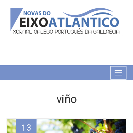
viño
13