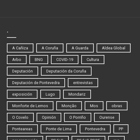
.
A Cañiza
A Coruña
A Guarda
Aldea Global
Arbo
BNG
COVID-19
Cultura
Deputación
Deputación da Coruña
Deputación de Pontevedra
entrevistas
exposición
Lugo
Mondariz
Monforte de Lemos
Monção
Mos
obras
O Covelo
Opinión
O Porriño
Ourense
Ponteareas
Ponte de Lima
Pontevedra
PP