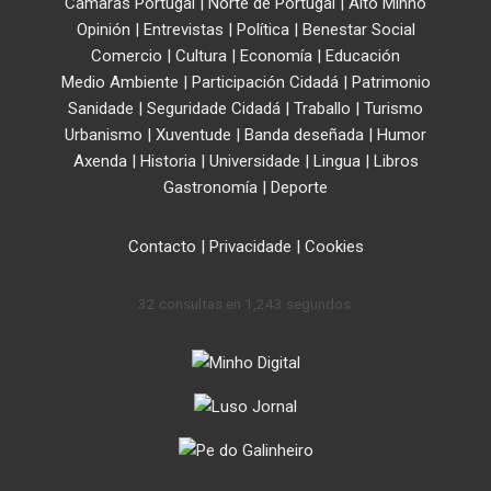
Cámaras Portugal
|
Norte de Portugal
|
Alto Minho
Opinión
|
Entrevistas
|
Política
|
Benestar Social
Comercio
|
Cultura
|
Economía
|
Educación
Medio Ambiente
|
Participación Cidadá
|
Patrimonio
Sanidade
|
Seguridade Cidadá
|
Traballo
|
Turismo
Urbanismo
|
Xuventude
|
Banda deseñada
|
Humor
Axenda
|
Historia
|
Universidade
|
Lingua
|
Libros
Gastronomía
|
Deporte
Contacto
|
Privacidade
|
Cookies
32 consultas en 1,243 segundos.