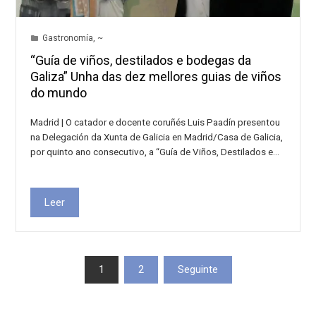
Gastronomía
,
~
“Guía de viños, destilados e bodegas da
Galiza” Unha das dez mellores guias de viños
do mundo
Madrid | O catador e docente coruñés Luis Paadín presentou
na Delegación da Xunta de Galicia en Madrid/Casa de Galicia,
por quinto ano consecutivo, a “Guía de Viños, Destilados e…
Leer
Paxinación
1
2
Seguinte
de