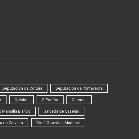
Deputación da Coruña
Deputación de Pontevedra
o
Opinión
O Porriño
Ourense
 Mansilla Blanco
Salceda de Caselas
a de Cerveira
Xosé González Martínez