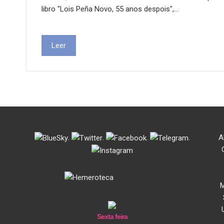
libro "Lois Peña Novo, 55 anos despois",…
Leer
.
.
.
.
A
M
Sexta feira