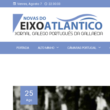
Venres, Agosto 7
22:30:33
PORTADA
ALTO MINHO
CÁMARAS PORTUGAL
25
Ago