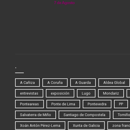
7 de Agosto
.
A Cañiza
A Coruña
A Guarda
Aldea Global
entrevistas
exposición
Lugo
Mondariz
Ponteareas
Ponte de Lima
Pontevedra
PP
Salvaterra de Miño
Santiago de Compostela
Tomiñ
Xoán Antón Pérez-Lema
Xunta de Galicia
zona fran