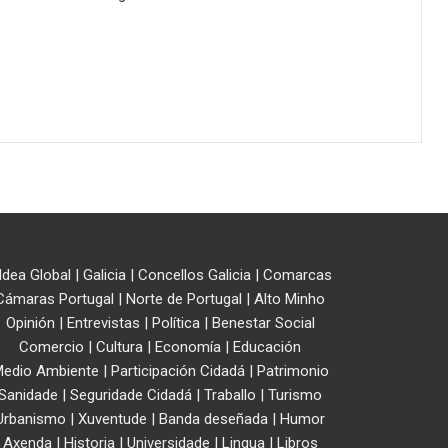
ldea Global
|
Galicia
|
Concellos Galicia
|
Comarcas
Cámaras Portugal
|
Norte de Portugal
|
Alto Minho
Opinión
|
Entrevistas
|
Política
|
Benestar Social
Comercio
|
Cultura
|
Economía
|
Educación
edio Ambiente
|
Participación Cidadá
|
Patrimonio
Sanidade
|
Seguridade Cidadá
|
Traballo
|
Turismo
Urbanismo
|
Xuventude
|
Banda deseñada
|
Humor
Axenda
|
Historia
|
Universidade
|
Lingua
|
Libros