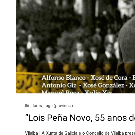
Libros
,
Lugo (provincia)
“Lois Peña Novo, 55 anos d
Vilalba | A Xunta de Galicia e o Concello de Vilalba pr