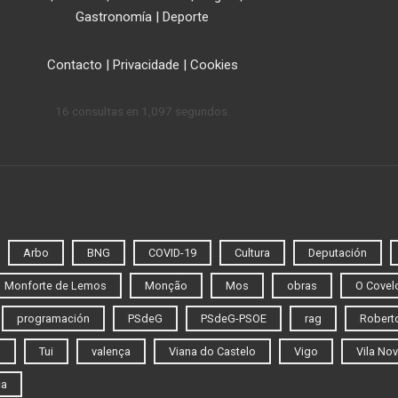
Gastronomía
|
Deporte
Contacto
|
Privacidade
|
Cookies
16 consultas en 1,097 segundos.
Arbo
BNG
COVID-19
Cultura
Deputación
Monforte de Lemos
Monção
Mos
obras
O Covel
programación
PSdeG
PSdeG-PSOE
rag
Roberto
o
Tui
valença
Viana do Castelo
Vigo
Vila Nov
ca