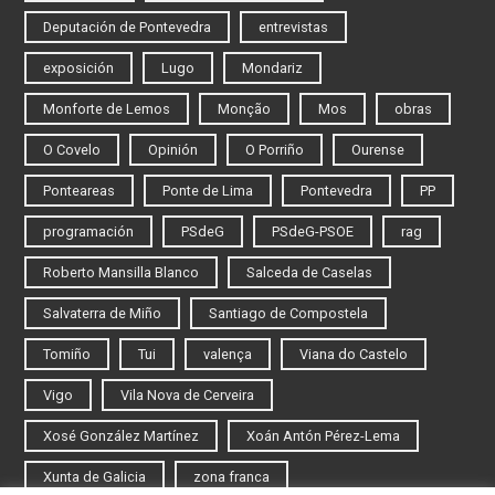
Deputación de Pontevedra
entrevistas
exposición
Lugo
Mondariz
Monforte de Lemos
Monção
Mos
obras
O Covelo
Opinión
O Porriño
Ourense
Ponteareas
Ponte de Lima
Pontevedra
PP
programación
PSdeG
PSdeG-PSOE
rag
Roberto Mansilla Blanco
Salceda de Caselas
Salvaterra de Miño
Santiago de Compostela
Tomiño
Tui
valença
Viana do Castelo
Vigo
Vila Nova de Cerveira
Xosé González Martínez
Xoán Antón Pérez-Lema
Xunta de Galicia
zona franca