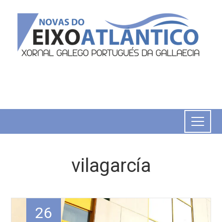
vilagarcía
26