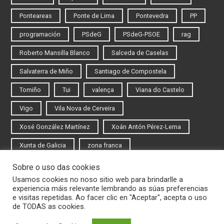
Ponteareas
Ponte de Lima
Pontevedra
PP
programación
PSdeG
PSdeG-PSOE
rag
Roberto Mansilla Blanco
Salceda de Caselas
Salvaterra de Miño
Santiago de Compostela
Tomiño
Tui
valença
Viana do Castelo
Vigo
Vila Nova de Cerveira
Xosé González Martínez
Xoán Antón Pérez-Lema
Xunta de Galicia
zona franca
Sobre o uso das cookies
Iniciar sesión
Usamos cookies no noso sitio web para brindarlle a
experiencia máis relevante lembrando as súas preferencias
Rexistrarse
e visitas repetidas. Ao facer clic en "Aceptar", acepta o uso
de TODAS as cookies.