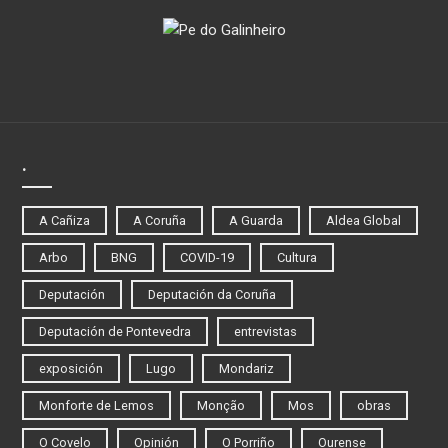
.
A Cañiza
A Coruña
A Guarda
Aldea Global
Arbo
BNG
COVID-19
Cultura
Deputación
Deputación da Coruña
Deputación de Pontevedra
entrevistas
exposición
Lugo
Mondariz
Monforte de Lemos
Monção
Mos
obras
O Covelo
Opinión
O Porriño
Ourense