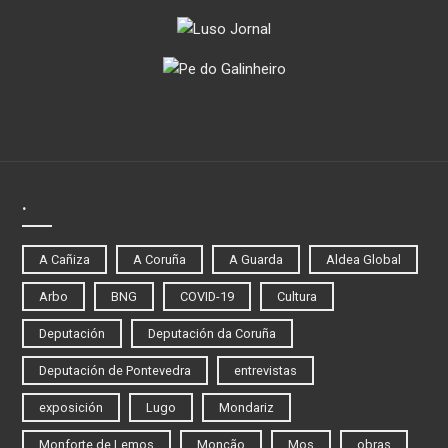
.
A Cañiza
A Coruña
A Guarda
Aldea Global
Arbo
BNG
COVID-19
Cultura
Deputación
Deputación da Coruña
Deputación de Pontevedra
entrevistas
exposición
Lugo
Mondariz
Monforte de Lemos
Monção
Mos
obras