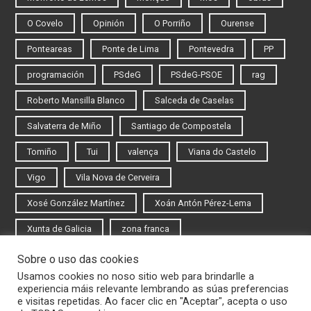
O Covelo
Opinión
O Porriño
Ourense
Ponteareas
Ponte de Lima
Pontevedra
PP
programación
PSdeG
PSdeG-PSOE
rag
Roberto Mansilla Blanco
Salceda de Caselas
Salvaterra de Miño
Santiago de Compostela
Tomiño
Tui
valença
Viana do Castelo
Vigo
Vila Nova de Cerveira
Xosé González Martínez
Xoán Antón Pérez-Lema
Xunta de Galicia
zona franca
Sobre o uso das cookies
Iniciar sesión
Usamos cookies no noso sitio web para brindarlle a
experiencia máis relevante lembrando as súas preferencias
Rexistrarse
e visitas repetidas. Ao facer clic en "Aceptar", acepta o uso