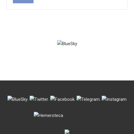
.
.
.
.