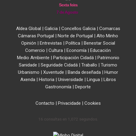
Sexta feira
7 de Agosto
Aldea Global
|
Galicia
|
Concellos Galicia
|
Comarcas
Cámaras Portugal
|
Norte de Portugal
|
Alto Minho
Opinión
|
Entrevistas
|
Política
|
Benestar Social
Comercio
|
Cultura
|
Economía
|
Educación
Medio Ambiente
|
Participación Cidadá
|
Patrimonio
Sanidade
|
Seguridade Cidadá
|
Traballo
|
Turismo
Urbanismo
|
Xuventude
|
Banda deseñada
|
Humor
Axenda
|
Historia
|
Universidade
|
Lingua
|
Libros
Gastronomía
|
Deporte
Contacto
|
Privacidade
|
Cookies
16 consultas en 1,072 segundos.