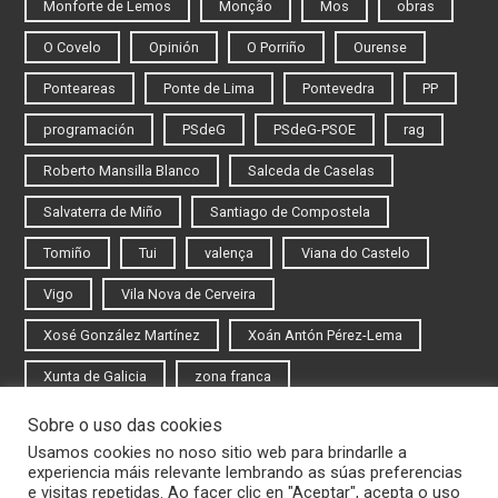
Monforte de Lemos
Monção
Mos
obras
O Covelo
Opinión
O Porriño
Ourense
Ponteareas
Ponte de Lima
Pontevedra
PP
programación
PSdeG
PSdeG-PSOE
rag
Roberto Mansilla Blanco
Salceda de Caselas
Salvaterra de Miño
Santiago de Compostela
Tomiño
Tui
valença
Viana do Castelo
Vigo
Vila Nova de Cerveira
Xosé González Martínez
Xoán Antón Pérez-Lema
Xunta de Galicia
zona franca
Sobre o uso das cookies
Iniciar sesión
Usamos cookies no noso sitio web para brindarlle a
experiencia máis relevante lembrando as súas preferencias
Rexistrarse
e visitas repetidas. Ao facer clic en "Aceptar", acepta o uso