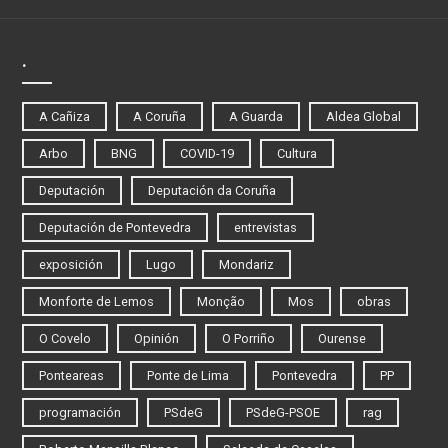
.
A Cañiza
A Coruña
A Guarda
Aldea Global
Arbo
BNG
COVID-19
Cultura
Deputación
Deputación da Coruña
Deputación de Pontevedra
entrevistas
exposición
Lugo
Mondariz
Monforte de Lemos
Monção
Mos
obras
O Covelo
Opinión
O Porriño
Ourense
Ponteareas
Ponte de Lima
Pontevedra
PP
programación
PSdeG
PSdeG-PSOE
rag