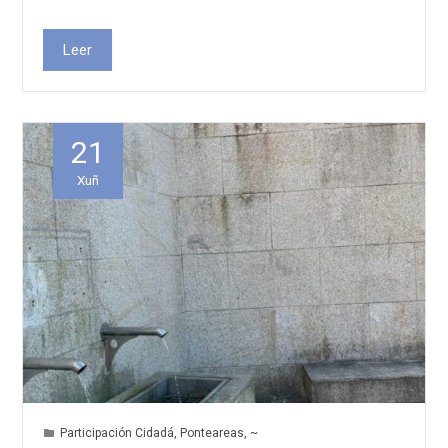
Leer
21
Xuñ
Participación Cidadá
,
Ponteareas
,
~