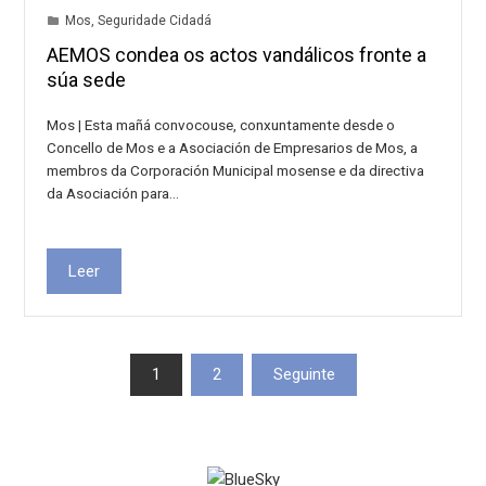
Mos
,
Seguridade Cidadá
AEMOS condea os actos vandálicos fronte a
súa sede
Mos | Esta mañá convocouse, conxuntamente desde o
Concello de Mos e a Asociación de Empresarios de Mos, a
membros da Corporación Municipal mosense e da directiva
da Asociación para…
Leer
Paxinación
1
2
Seguinte
de
entradas